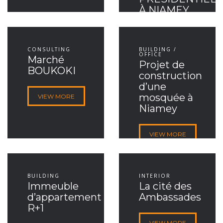
À NIAMEY
VIEW MORE
CONSULTING
BUILDING /
OFFICE
Marché
Projet de
BOUKOKI
construction
d’une
mosquée à
VIEW MORE
Niamey
VIEW MORE
BUILDING
INTERIOR
Immeuble
La cité des
d’appartement
Ambassades
R+1
VIEW MORE