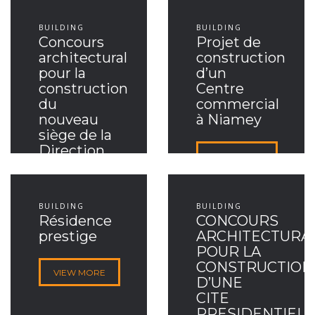
BUILDING
BUILDING
Concours
Projet de
architectural
construction
pour la
d’un
construction
Centre
du
commercial
nouveau
à Niamey
siège de la
Direction
VIEW MORE
de la
Surveillance
du
BUILDING
BUILDING
Territoire
Résidence
CONCOURS
(DST)
prestige
ARCHITECTURA
POUR LA
VIEW MORE
CONSTRUCTION
VIEW MORE
D’UNE
CITE
PRESIDENTIELL