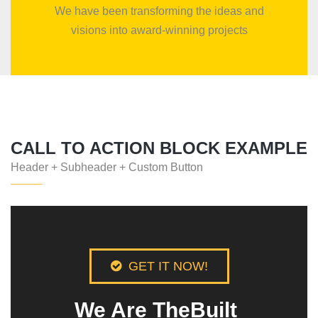
We have been transforming the ideas and
visions into award-winning projects
CALL TO ACTION BLOCK EXAMPLE
Header + Subheader + Custom Button
GET IT NOW!
We Are TheBuilt