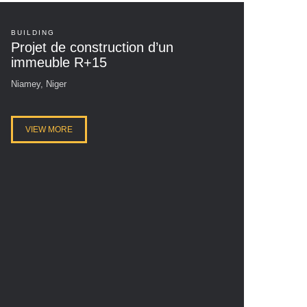
BUILDING
BUILD
Projet de construction d’un
Proj
immeuble R+15
imme
BAN
Niamey, Niger
Niamey
VIEW MORE
VI