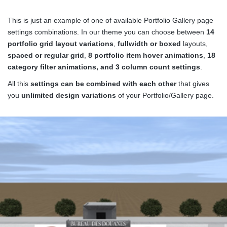
This is just an example of one of available Portfolio Gallery page
settings combinations. In our theme you can choose between
14
portfolio grid layout variations
,
fullwidth or boxed
layouts,
spaced or regular grid
,
8 portfolio item hover animations
,
18
category filter animations, and 3 column count settings
.
All this
settings can be combined with each other
that gives
you
unlimited design variations
of your Portfolio/Gallery page.
UILDING
B
Projet de construction d’un immeuble
R+15
Niamey, Niger
VIEW MORE