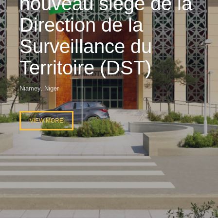
nouveau siège de la
Direction de la
Surveillance du
Territoire (DST)
Niamey, Niger
VIEW MORE