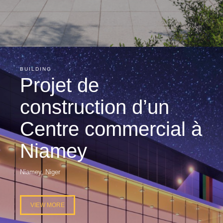
BUILDING
Projet de
construction d’un
Centre commercial à
Niamey
Niamey, Niger
VIEW MORE