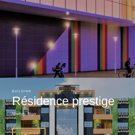
BUILDING
Résidence prestige
Niamey, Niger
VIEW MORE