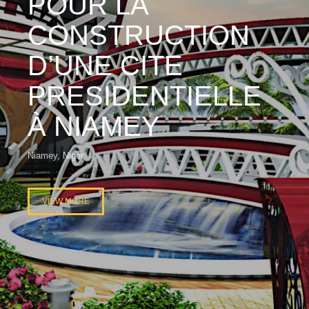
POUR LA
CONSTRUCTION
D’UNE CITE
PRESIDENTIELLE
À NIAMEY
Niamey, Niger
VIEW MORE