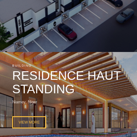
BUILDING
RESIDENCE HAUT
STANDING
Niamey, Niger
VIEW MORE