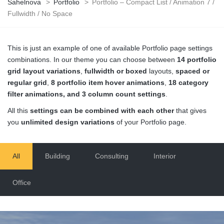
Sahelnova
>
Portfolio
>
Portfolio – Compact List / Animation 7 /
Fullwidth / No Space
This is just an example of one of available Portfolio page settings
combinations. In our theme you can choose between
14 portfolio
grid layout variations
,
fullwidth or boxed
layouts,
spaced or
regular grid
,
8 portfolio item hover animations
,
18 category
filter animations, and 3 column count settings
.
All this
settings can be combined with each other
that gives
you
unlimited design variations
of your Portfolio page.
All
Building
Consulting
Interior
Office