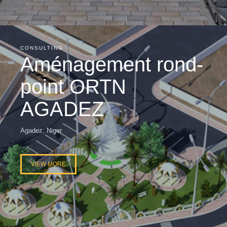
CONSULTING
Aménagement rond-
point ORTN
AGADEZ
Agadez, Niger
VIEW MORE