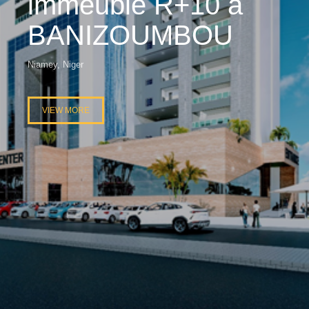
immeuble R+10 à
BANIZOUMBOU
Niamey, Niger
VIEW MORE