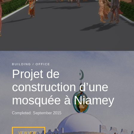
BUILDING / OFFICE
Projet de
construction d’une
mosquée à Niamey
Completed: September 2015
VIEW MORE