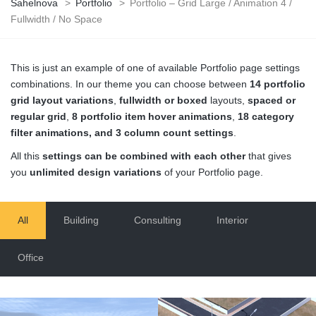
Sahelnova
>
Portfolio
>
Portfolio – Grid Large / Animation 4 /
Fullwidth / No Space
This is just an example of one of available Portfolio page settings
combinations. In our theme you can choose between
14 portfolio
grid layout variations
,
fullwidth or boxed
layouts,
spaced or
regular grid
,
8 portfolio item hover animations
,
18 category
filter animations, and 3 column count settings
.
All this
settings can be combined with each other
that gives
you
unlimited design variations
of your Portfolio page.
All
Building
Consulting
Interior
Office