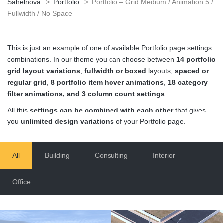
Sahelnova
>
Portfolio
>
Portfolio – Grid Medium / Animation 5 /
Fullwidth / No Space
This is just an example of one of available Portfolio page settings
combinations. In our theme you can choose between
14 portfolio
grid layout variations
,
fullwidth or boxed
layouts,
spaced or
regular grid
,
8 portfolio item hover animations
,
18 category
filter animations, and 3 column count settings
.
All this
settings can be combined with each other
that gives
you
unlimited design variations
of your Portfolio page.
All
Building
Consulting
Interior
Office