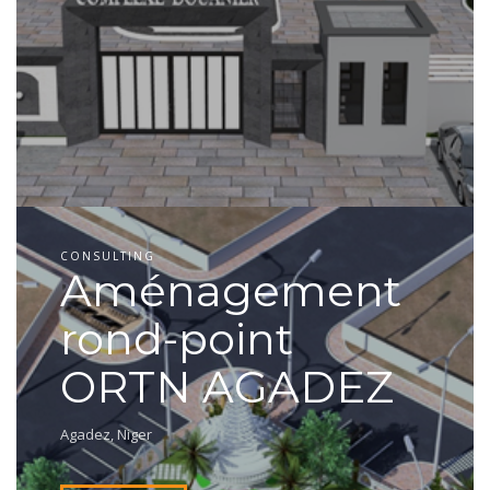
CONSULTING
Aménagement
rond-point
ORTN AGADEZ
Agadez, Niger