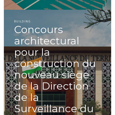
BUILDING
Concours
architectural
pour la
construction du
nouveau siège
de la Direction
de la
Surveillance du