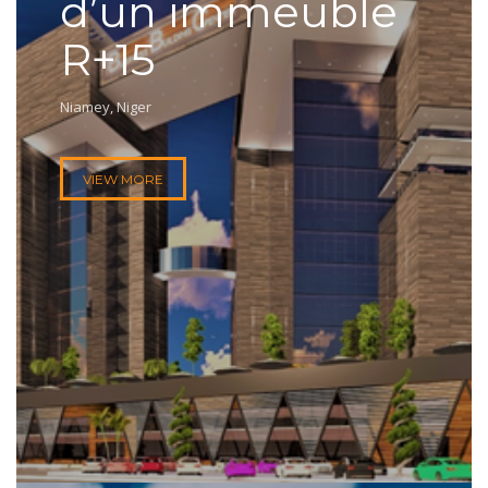
d’un immeuble
R+15
Niamey, Niger
VIEW MORE