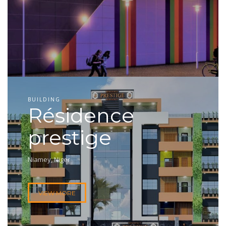
BUILDING
Résidence
prestige
Niamey, Niger
VIEW MORE