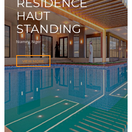
RESIDENCE
HAUT
STANDING
Niamey, Niger
VIEW MORE