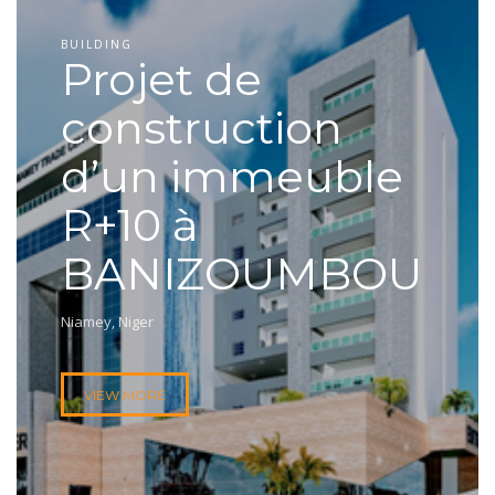
BUILDING
Projet de
construction
d’un immeuble
R+10 à
BANIZOUMBOU
Niamey, Niger
VIEW MORE