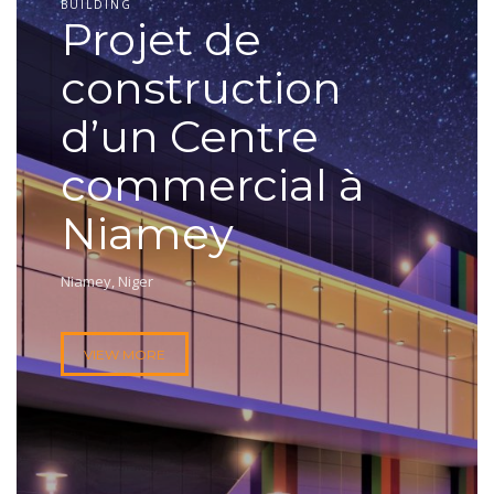
BUILDING
Projet de
construction
d’un Centre
commercial à
Niamey
Niamey, Niger
VIEW MORE