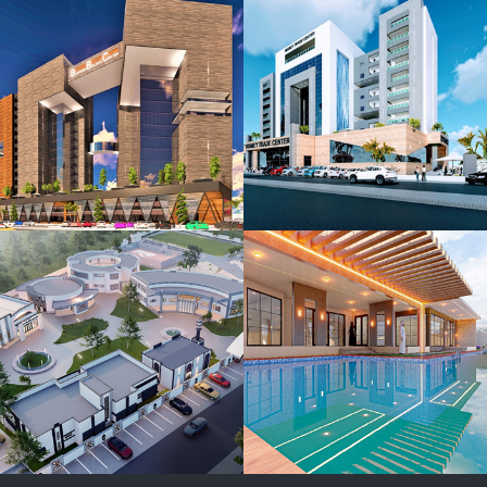
Projet de
construction
d’un
immeuble
R+10 à
BANIZOUMBOU
RESIDENCE
HAUT
STANDING