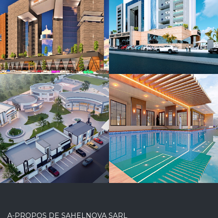
construction
d’un
immeuble
R+10 à
BANIZOUMBOU
RESIDENCE
HAUT
STANDING
A-PROPOS DE SAHELNOVA SARL