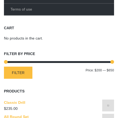
Terms of use
CART
No products in the cart.
FILTER BY PRICE
Mi
Ma
Price:
$200
—
$650
FILTER
pr
pr
PRODUCTS
Classic Drill
$
235.00
All Round Set