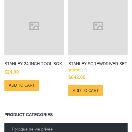
STANLEY 24 INCH TOOL BOX
STANLEY SCREWDRIVER SET
$
24.00
Rated
$
642.00
3.00
out of
ADD TO CART
5
ADD TO CART
PRODUCT CATEGORIES
Politique de vie privée