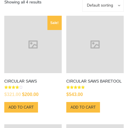
Showing all 4 results
Default sorting
Sale!
CIRCULAR SAWS
CIRCULAR SAWS BARETOOL
Rated
Rated
Original
Current
$
321.00
$
200.00
$
543.00
4.00
5.00
out of 5
out of 5
price
price
ADD TO CART
ADD TO CART
was:
is:
$321.00.
$200.00.