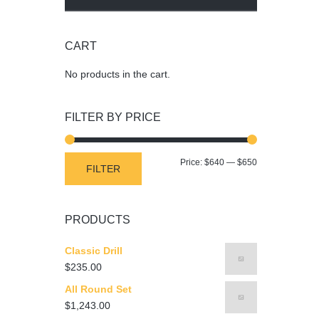
CART
No products in the cart.
FILTER BY PRICE
Min
Max
Price:
$640
—
$650
FILTER
price
price
PRODUCTS
Classic Drill
$
235.00
All Round Set
$
1,243.00