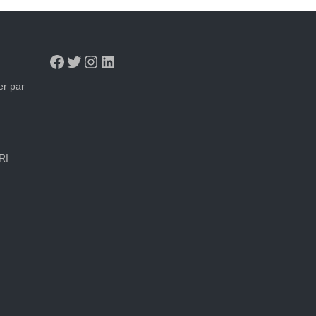
Facebook
Twitter
Instagram
LinkedIn
er par
RI