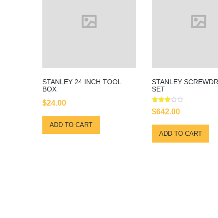
STANLEY 24 INCH TOOL
STANLEY SCREWDR
BOX
SET
$
24.00
Rated
$
642.00
3.00
out of
ADD TO CART
5
ADD TO CART