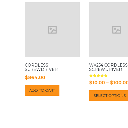
CORDLESS
WX254 CORDLESS
SCREWDRIVER
SCREWDRIVER
$
864.00
Rated
$
10.00
–
$
100.0
5.00
out of 5
ADD TO CART
SELECT OPTIONS