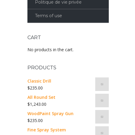
Politique de vie privée
Terms of use
CART
No products in the cart.
PRODUCTS
Classic Drill
$
235.00
All Round Set
$
1,243.00
WoodPaint Spray Gun
$
235.00
Fine Spray System