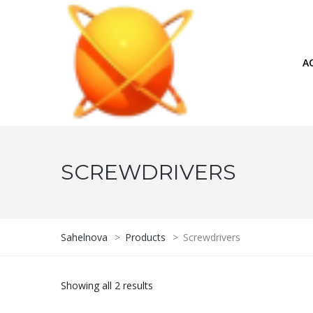
A
SCREWDRIVERS
Sahelnova
>
Products
>
Screwdrivers
Showing all 2 results