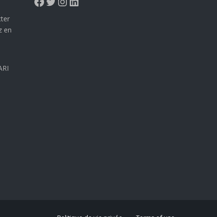
Facebook
Twitter
Instagram
LinkedIn
ter
z en
ARI