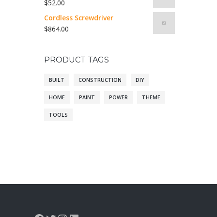
$
52.00
Cordless Screwdriver
$
864.00
PRODUCT TAGS
BUILT
CONSTRUCTION
DIY
HOME
PAINT
POWER
THEME
TOOLS