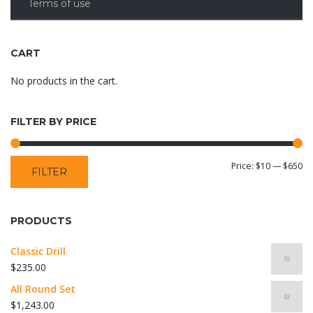
be
Terms of use
chosen
on
the
CART
product
No products in the cart.
page
FILTER BY PRICE
Mi
M
Price:
$10
—
$650
FILTER
pr
pr
PRODUCTS
Classic Drill
$
235.00
All Round Set
$
1,243.00