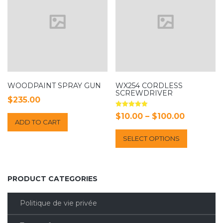
WOODPAINT SPRAY GUN
WX254 CORDLESS
SCREWDRIVER
$
235.00
Rated
Price
$
10.00
–
$
100.00
5.00
ADD TO CART
out of 5
range:
This
SELECT OPTIONS
$10.00
product
has
through
multiple
$100.00
variants.
PRODUCT CATEGORIES
The
options
Politique de vie privée
may