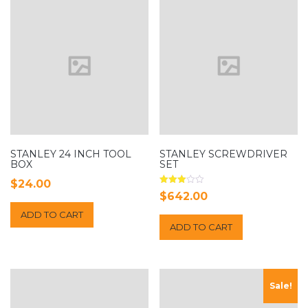
STANLEY 24 INCH TOOL
STANLEY SCREWDRIVER
BOX
SET
$
24.00
Rated
$
642.00
3.00
out of
ADD TO CART
5
ADD TO CART
Sale!