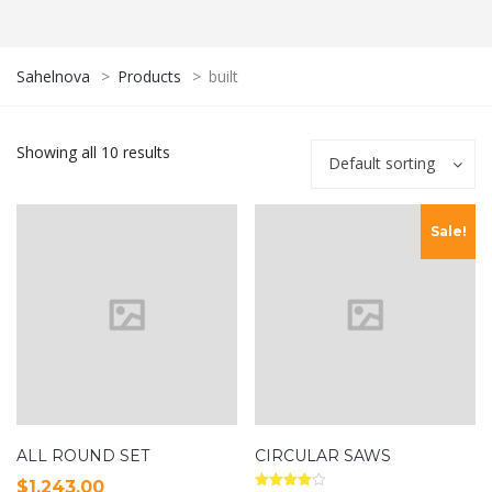
Sahelnova
>
Products
>
built
Showing all 10 results
Default sorting
Sale!
ALL ROUND SET
CIRCULAR SAWS
$
1,243.00