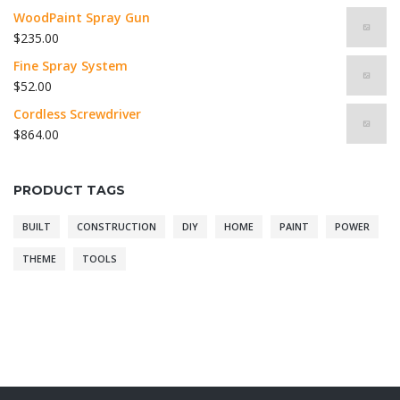
WoodPaint Spray Gun
$
235.00
Fine Spray System
$
52.00
Cordless Screwdriver
$
864.00
PRODUCT TAGS
BUILT
CONSTRUCTION
DIY
HOME
PAINT
POWER
THEME
TOOLS