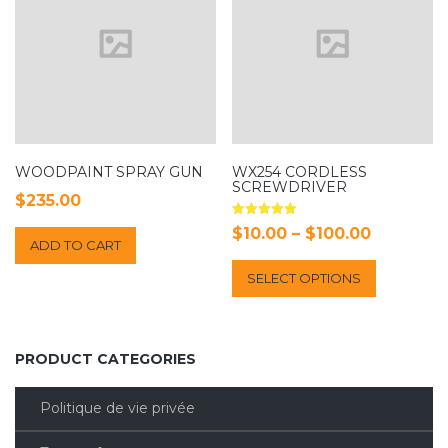
WOODPAINT SPRAY GUN
WX254 CORDLESS
SCREWDRIVER
$
235.00
Rated
Price
$
10.00
–
$
100.00
5.00
ADD TO CART
out of 5
range:
This
SELECT OPTIONS
$10.00
product
has
through
multiple
$100.00
variants.
PRODUCT CATEGORIES
The
options
Politique de vie privée
may