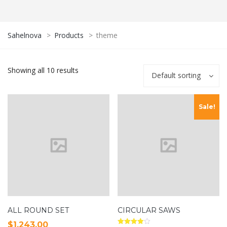
Sahelnova
>
Products
>
theme
Showing all 10 results
Default sorting
Sale!
ALL ROUND SET
CIRCULAR SAWS
$
1,243.00