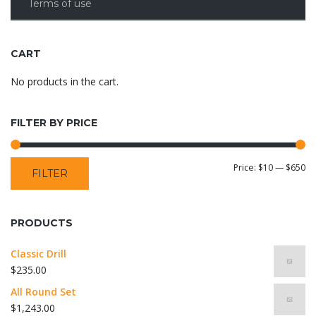
be
Terms of use
chosen
on
the
CART
product
No products in the cart.
page
FILTER BY PRICE
Mi
M
Price:
$10
—
$650
FILTER
pr
pr
PRODUCTS
Classic Drill
$
235.00
All Round Set
$
1,243.00