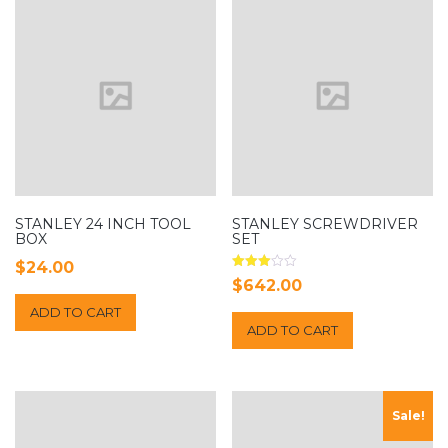
STANLEY 24 INCH TOOL
STANLEY SCREWDRIVER
BOX
SET
$
24.00
Rated
$
642.00
3.00
out of
ADD TO CART
5
ADD TO CART
Sale!