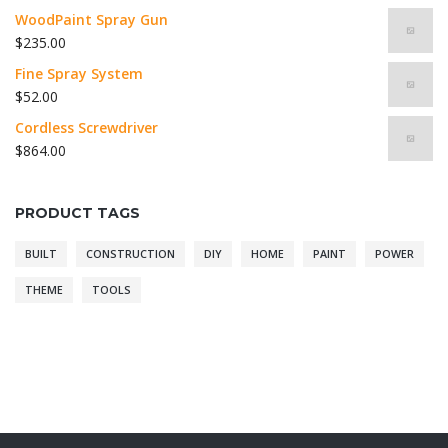
WoodPaint Spray Gun
$
235.00
Fine Spray System
$
52.00
Cordless Screwdriver
$
864.00
PRODUCT TAGS
BUILT
CONSTRUCTION
DIY
HOME
PAINT
POWER
THEME
TOOLS